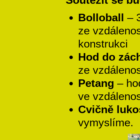
Bolloball
– 
ze vzdálenos
konstrukci
Hod do zác
ze vzdálenos
Petang
– hod
ve vzdálenos
Cvičně lukos
vymyslíme.