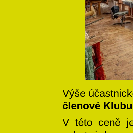
Výše účastnick
členové Klubu 
V této ceně j