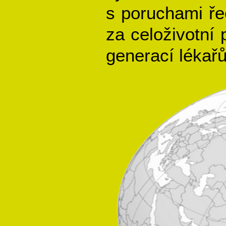
s poruchami řeč
za celoživotní
generací lékařů