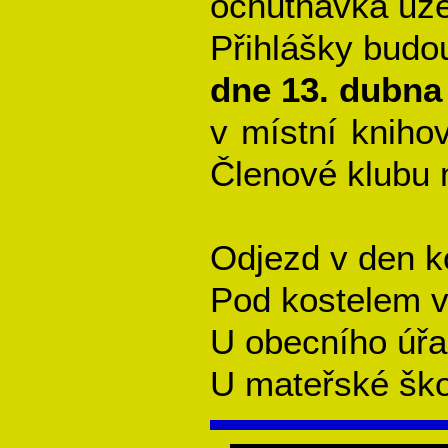
ochutnávka uze
Přihlášky budo
dne 13. dubna
v místní kniho
Členové klubu 
Odjezd v den k
Pod kostelem v
U obecního úřa
U mateřské ško