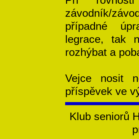
závodník/závod
případné úpr
legrace, tak 
rozhýbat a poba
Vejce nosit n
příspěvek ve v
Klub seniorů 
p