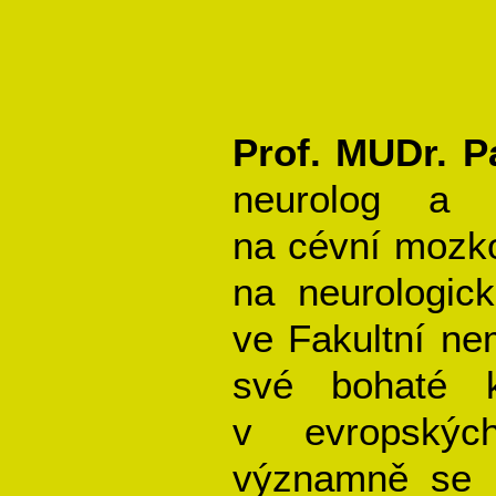
Prof. MUDr. P
neurolog a 
na cévní mozko
na neurologick
ve Fakultní ne
své bohaté k
v evropských
významně se z