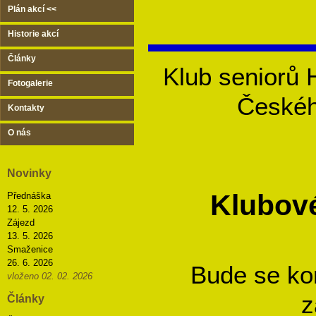
Plán akcí <<
Historie akcí
Články
Klub seniorů 
Fotogalerie
Českéh
Kontakty
O nás
Novinky
Klubové
Přednáška
12. 5. 2026
Zájezd
13. 5. 2026
Smaženice
26. 6. 2026
Bude se ko
vloženo 02. 02. 2026
z
Články