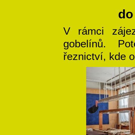
do
V rámci záje
gobelínů. Po
řeznictví, kde